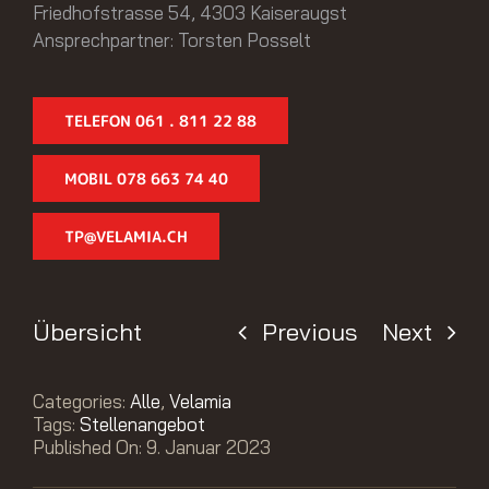
Friedhofstrasse 54, 4303 Kaiseraugst
Ansprechpartner: Torsten Posselt
TELEFON 061 . 811 22 88
MOBIL 078 663 74 40
TP@VELAMIA.CH
Übersicht
Previous
Next
Categories:
Alle
,
Velamia
Tags:
Stellenangebot
Published On: 9. Januar 2023