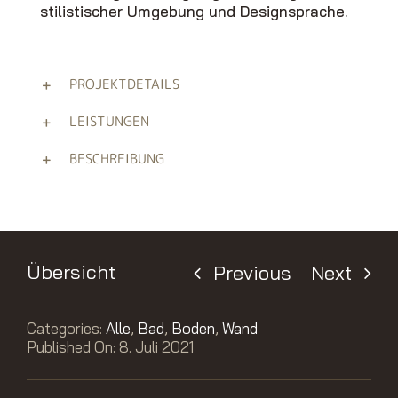
stilistischer Umgebung und Designsprache.
PROJEKTDETAILS
LEISTUNGEN
BESCHREIBUNG
Übersicht
Previous
Next
Categories:
Alle
,
Bad
,
Boden
,
Wand
Published On: 8. Juli 2021