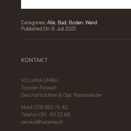
Categories:
Alle
,
Bad
,
Boden
,
Wand
Published On: 9. Juli 2021
KONTAKT
VELAMIA GMBH
Torsten Posselt
Geschäftsführer & Dipl. Malermeister
Mobil 078 663 74 40
Telefon 061 . 811 22 88
service@velamia.ch