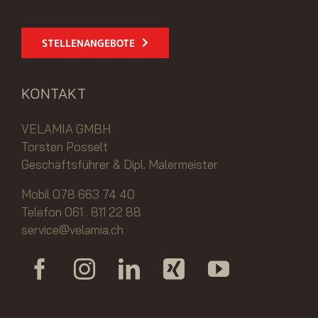
STELLENANGEBOTE
KONTAKT
VELAMIA GMBH
Torsten Posselt
Geschäftsführer & Dipl. Malermeister
Mobil 078 663 74 40
Telefon 061 . 811 22 88
service@velamia.ch